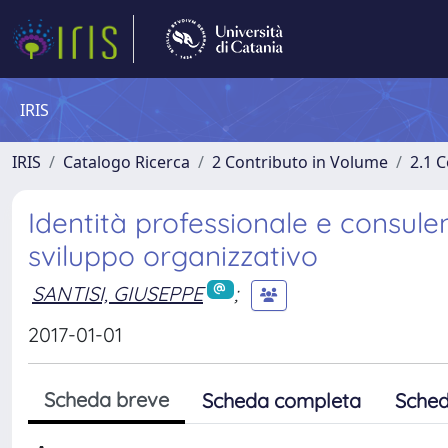
IRIS
IRIS
Catalogo Ricerca
2 Contributo in Volume
2.1 C
Identità professionale e consulen
sviluppo organizzativo
SANTISI, GIUSEPPE
;
2017-01-01
Scheda breve
Scheda completa
Sched