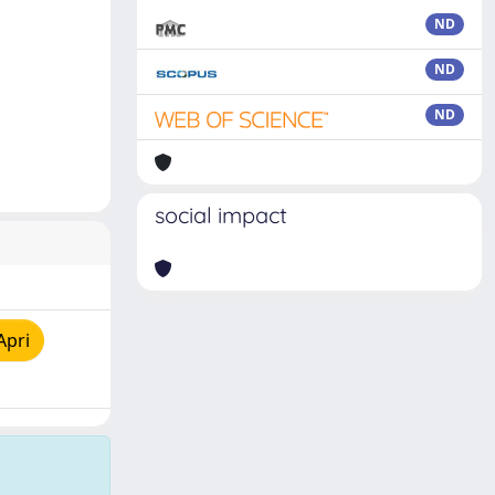
ND
ND
ND
social impact
Apri