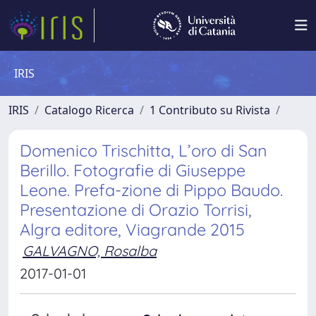
IRIS
IRIS
Catalogo Ricerca
1 Contributo su Rivista
Domenico Trischitta, L’oro di San
Berillo. Fotografie di Giuseppe
Leone. Prefa-zione di Pippo Baudo.
Presentazione di Orazio Torrisi,
Algra editore, Viagrande 2015
GALVAGNO, Rosalba
2017-01-01