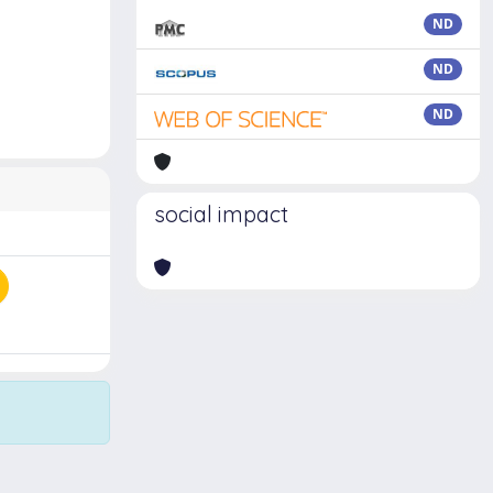
ND
ND
ND
social impact