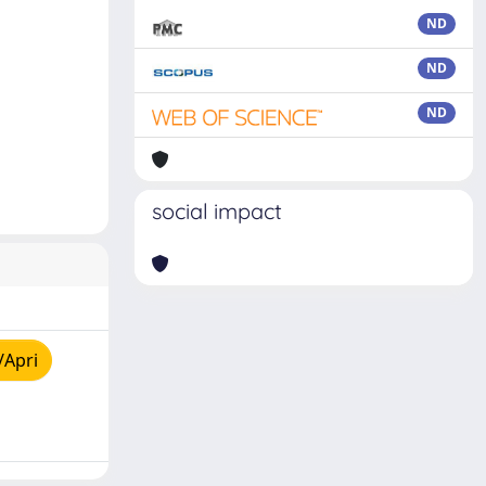
ND
ND
ND
social impact
/Apri