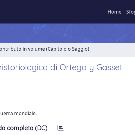
Home
Sfo
ontributo in volume (Capitolo o Saggio)
historiologica di Ortega y Gasset
guerra mondiale.
da completa (DC)