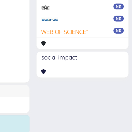
ND
ND
ND
social impact