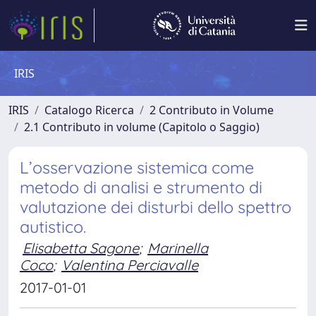
IRIS
IRIS
Catalogo Ricerca
2 Contributo in Volume
2.1 Contributo in volume (Capitolo o Saggio)
L’osservazione sistemica come
metodo di analisi e strumento di
valutazione dei disturbi dello spettro
autistico.
Elisabetta Sagone
;
Marinella
Coco
;
Valentina Perciavalle
2017-01-01