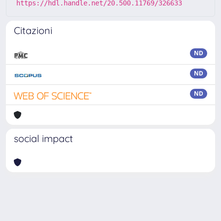
https://hdl.handle.net/20.500.11769/326633
Citazioni
ND
ND
ND
social impact
Powered by
IRIS
-
about IRIS
-