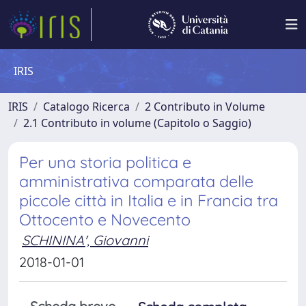
IRIS
IRIS
Catalogo Ricerca
2 Contributo in Volume
2.1 Contributo in volume (Capitolo o Saggio)
Per una storia politica e
amministrativa comparata delle
piccole città in Italia e in Francia tra
Ottocento e Novecento
SCHININA', Giovanni
2018-01-01