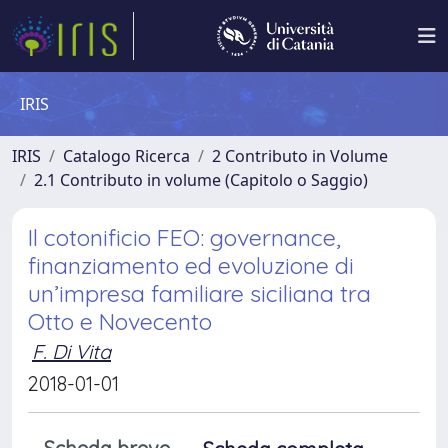
IRIS
IRIS
Catalogo Ricerca
2 Contributo in Volume
2.1 Contributo in volume (Capitolo o Saggio)
Il cotonificio FEO: governance,
finanziamento ed evoluzione di
un’impresa familiare siciliana tra
Otto e Novecento
F. Di Vita
2018-01-01