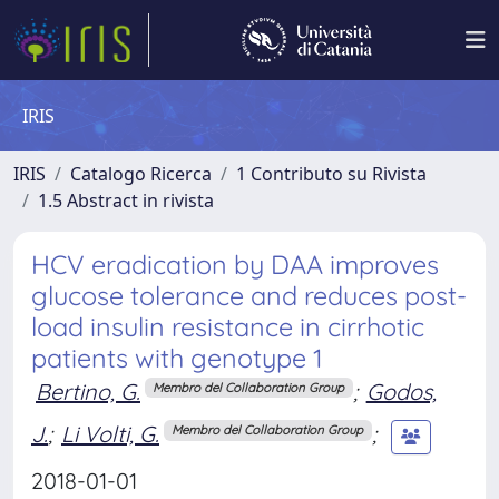
IRIS
IRIS
Catalogo Ricerca
1 Contributo su Rivista
1.5 Abstract in rivista
HCV eradication by DAA improves
glucose tolerance and reduces post-
load insulin resistance in cirrhotic
patients with genotype 1
Bertino, G.
;
Godos,
Membro del Collaboration Group
J.
;
Li Volti, G.
;
Membro del Collaboration Group
2018-01-01