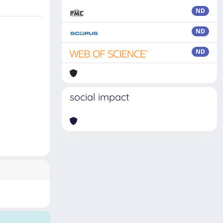
ND
ND
ND
social impact