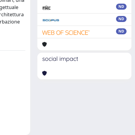
linari, una
ogettuale
ND
rchitettura
ND
nurbazione
ND
social impact