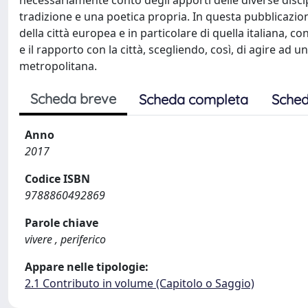
necessariamente conto degli apporti delle diverse discip
tradizione e una poetica propria. In questa pubblicazio
della città europea e in particolare di quella italiana, c
e il rapporto con la città, scegliendo, così, di agire ad
metropolitana.
Scheda breve
Scheda completa
Sched
Anno
2017
Codice ISBN
9788860492869
Parole chiave
vivere , periferico
Appare nelle tipologie:
2.1 Contributo in volume (Capitolo o Saggio)