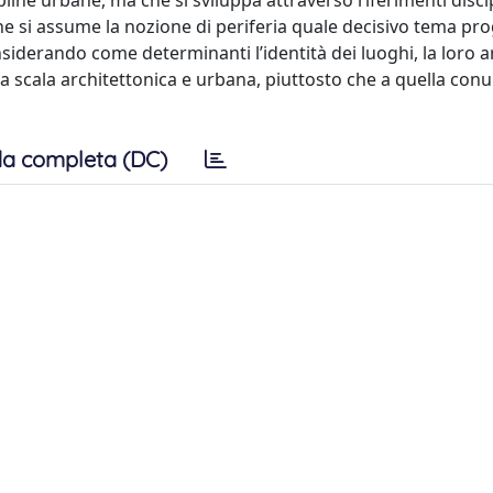
line urbane, ma che si sviluppa attraverso riferimenti discip
ne si assume la nozione di periferia quale decisivo tema pr
onsiderando come determinanti l’identità dei luoghi, la loro a
 una scala architettonica e urbana, piuttosto che a quella co
a completa (DC)