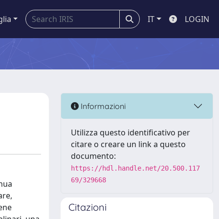
glia
IT
LOGIN
Informazioni
Utilizza questo identificativo per
citare o creare un link a questo
documento:
https://hdl.handle.net/20.500.117
69/329668
inua
are,
Citazioni
iene