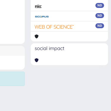
ND
ND
ND
social impact