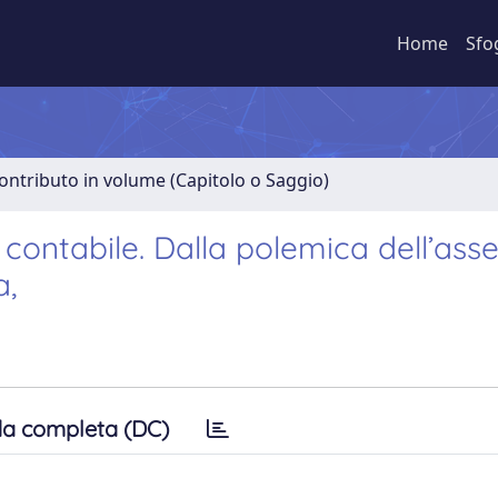
Home
Sfo
ontributo in volume (Capitolo o Saggio)
 contabile. Dalla polemica dell’ass
a,
a completa (DC)