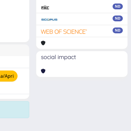
ND
ND
ND
social impact
a/Apri