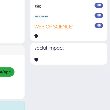
ND
ND
ND
social impact
za/Apri