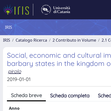
IRIS
IRIS
Catalogo Ricerca
2 Contributo in Volume
2.1 C
Social, economic and cultural 
barbary states in the kingdom o
pirolo
2019-01-01
Scheda breve
Scheda completa
Sched
Anno