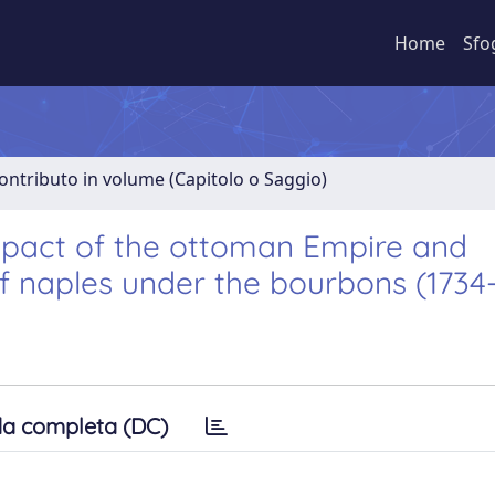
Home
Sfo
ontributo in volume (Capitolo o Saggio)
impact of the ottoman Empire and
f naples under the bourbons (1734
a completa (DC)