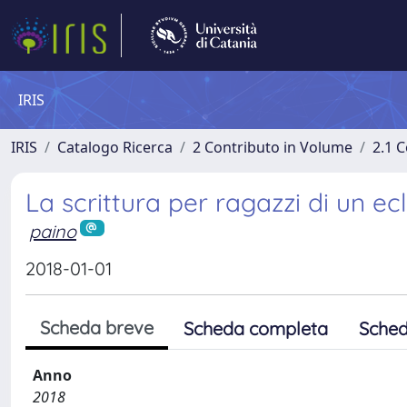
IRIS
IRIS
Catalogo Ricerca
2 Contributo in Volume
2.1 C
La scrittura per ragazzi di un ec
paino
2018-01-01
Scheda breve
Scheda completa
Sched
Anno
2018