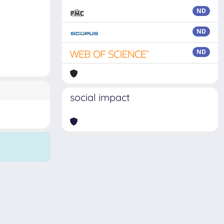
ND
ND
ND
social impact