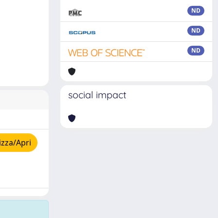
ND
ND
ND
social impact
izza/Apri