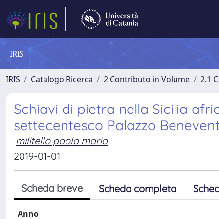
IRIS
IRIS
Catalogo Ricerca
2 Contributo in Volume
2.1 C
Schiavi di pietra nella Sicilia af
settecentesco Palazzo Beneventa
militello paolo maria
2019-01-01
Scheda breve
Scheda completa
Sched
Anno