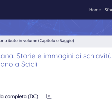
Home
Sfo
ontributo in volume (Capitolo o Saggio)
ricana. Storie e immagini di schiavitù
no a Scicli
a completa (DC)