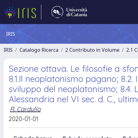
IRIS
IRIS
Catalogo Ricerca
2 Contributo in Volume
2.1 C
Sezione ottava. Le filosofie a sfo
8.1.Il neoplatonismo pagano; 8.2. Il
sviluppo del neoplatonismo; 8.4. 
Alessandria nel VI sec. d. C., ult
R. Cardullo
2020-01-01