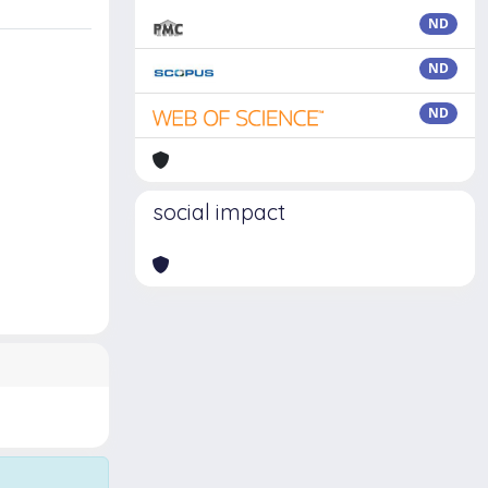
ND
ND
ND
social impact