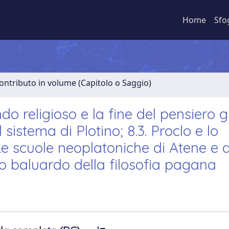
Home
Sfo
ontributo in volume (Capitolo o Saggio)
ndo religioso e la fine del pensiero g
 sistema di Plotino; 8.3. Proclo e lo
Le scuole neoplatoniche di Atene e d
imo baluardo della filosofia pagana