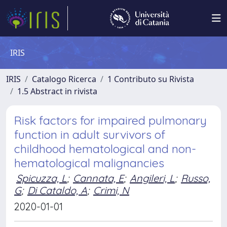
IRIS
IRIS
Catalogo Ricerca
1 Contributo su Rivista
1.5 Abstract in rivista
Risk factors for impaired pulmonary
function in adult survivors of
childhood hematological and non-
hematological malignancies
Spicuzza, L
;
Cannata, E
;
Angileri, L
;
Russo,
G
;
Di Cataldo, A
;
Crimi, N
2020-01-01