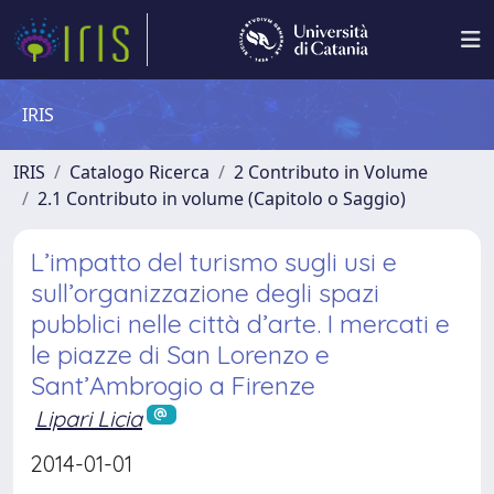
IRIS
IRIS
Catalogo Ricerca
2 Contributo in Volume
2.1 Contributo in volume (Capitolo o Saggio)
L’impatto del turismo sugli usi e
sull’organizzazione degli spazi
pubblici nelle città d’arte. I mercati e
le piazze di San Lorenzo e
Sant’Ambrogio a Firenze
Lipari Licia
2014-01-01