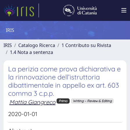
IRIS
IRIS
Catalogo Ricerca
1 Contributo su Rivista
1.4 Nota a sentenza
La perizia come prova dichiarativa e
la rinnovazione dell’istruttoria
dibattimentale in appello ex art. 603
comma 3 c.p.p.
Mattia Giangreco
Primo
Writing – Review & Editing
2020-01-01