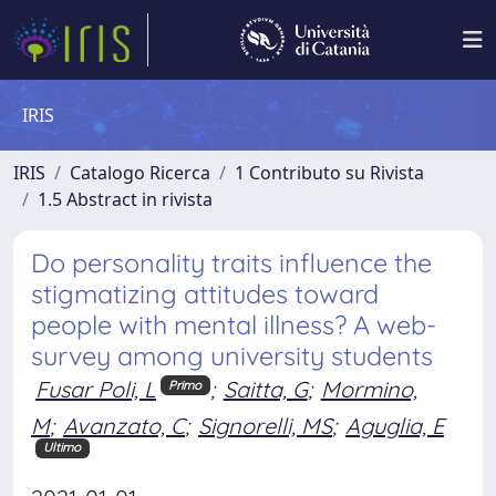
IRIS
IRIS
Catalogo Ricerca
1 Contributo su Rivista
1.5 Abstract in rivista
Do personality traits influence the
stigmatizing attitudes toward
people with mental illness? A web-
survey among university students
Fusar Poli, L
;
Saitta, G
;
Mormino,
Primo
M
;
Avanzato, C
;
Signorelli, MS
;
Aguglia, E
Ultimo