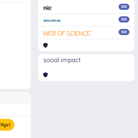
ND
ND
ND
social impact
/Apri