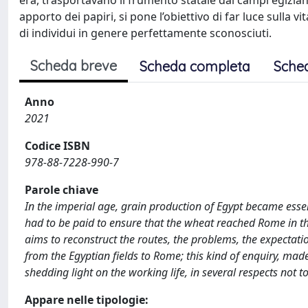
era, trasportavano il frumento statale dai campi egizian
apporto dei papiri, si pone l’obiettivo di far luce sulla v
di individui in genere perfettamente sconosciuti.
Scheda breve
Scheda completa
Sche
Anno
2021
Codice ISBN
978-88-7228-990-7
Parole chiave
In the imperial age, grain production of Egypt became essen
had to be paid to ensure that the wheat reached Rome in th
aims to reconstruct the routes, the problems, the expectatio
from the Egyptian fields to Rome; this kind of enquiry, mad
shedding light on the working life, in several respects not 
Appare nelle tipologie: