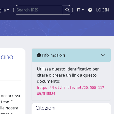
glia
IT
LOGIN
omano
Informazioni
Utilizza questo identificativo per
citare o creare un link a questo
documento:
https://hdl.handle.net/20.500.117
69/515584
a occorreva
tese. Il
Citazioni
ella nostra