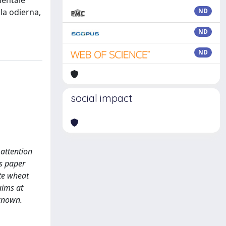
mentale
lla odierna,
ND
ND
ND
social impact
 attention
is paper
ate wheat
aims at
nknown.