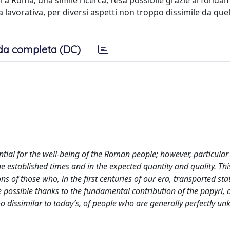
i a Roma; una simile ricerca, resa possibile grazie al fonda
ita lavorativa, per diversi aspetti non troppo dissimile da que
da completa (DC)
tial for the well-being of the Roman people; however, particular
e established times and in the expected quantity and quality. Th
ns of those who, in the first centuries of our era, transported st
e possible thanks to the fundamental contribution of the papyri, 
too dissimilar to today’s, of people who are generally perfectly u