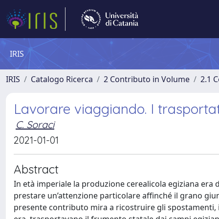
IRIS
IRIS
Catalogo Ricerca
2 Contributo in Volume
2.1 C
Lavorare viaggiando. I trasportat
C. Soraci
2021-01-01
Abstract
In età imperiale la produzione cerealicola egiziana er
prestare un’attenzione particolare affinché il grano giun
presente contributo mira a ricostruire gli spostamenti, i 