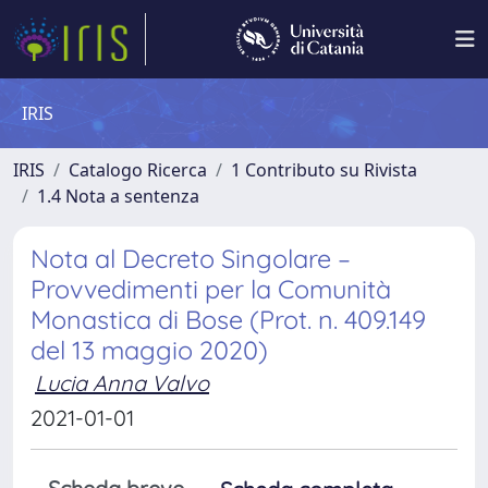
IRIS
IRIS
Catalogo Ricerca
1 Contributo su Rivista
1.4 Nota a sentenza
Nota al Decreto Singolare –
Provvedimenti per la Comunità
Monastica di Bose (Prot. n. 409.149
del 13 maggio 2020)
Lucia Anna Valvo
2021-01-01