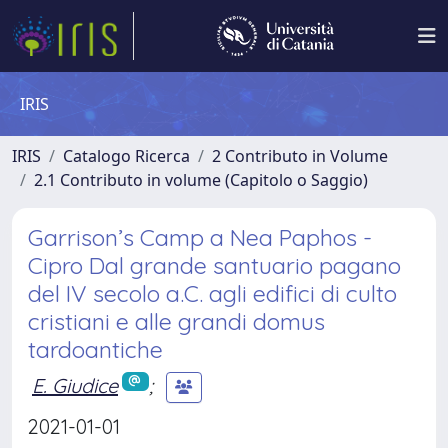
IRIS
IRIS
Catalogo Ricerca
2 Contributo in Volume
2.1 Contributo in volume (Capitolo o Saggio)
Garrison’s Camp a Nea Paphos -
Cipro Dal grande santuario pagano
del IV secolo a.C. agli edifici di culto
cristiani e alle grandi domus
tardoantiche
E. Giudice
;
2021-01-01