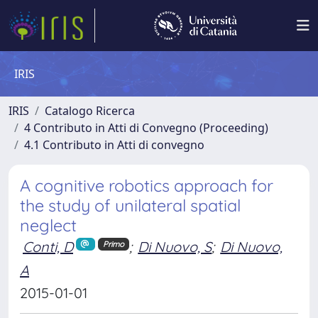
IRIS
IRIS
Catalogo Ricerca
4 Contributo in Atti di Convegno (Proceeding)
4.1 Contributo in Atti di convegno
A cognitive robotics approach for
the study of unilateral spatial
neglect
Conti, D
;
Di Nuovo, S
;
Di Nuovo,
Primo
A
2015-01-01