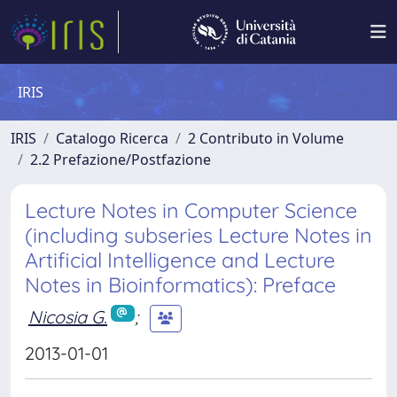
IRIS
IRIS
Catalogo Ricerca
2 Contributo in Volume
2.2 Prefazione/Postfazione
Lecture Notes in Computer Science
(including subseries Lecture Notes in
Artificial Intelligence and Lecture
Notes in Bioinformatics): Preface
Nicosia G.
;
2013-01-01