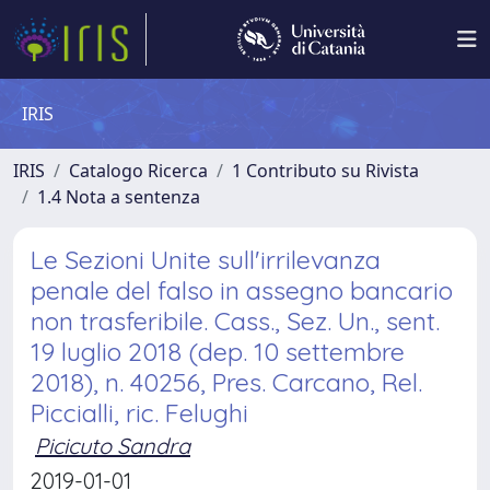
IRIS
IRIS
Catalogo Ricerca
1 Contributo su Rivista
1.4 Nota a sentenza
Le Sezioni Unite sull'irrilevanza
penale del falso in assegno bancario
non trasferibile. Cass., Sez. Un., sent.
19 luglio 2018 (dep. 10 settembre
2018), n. 40256, Pres. Carcano, Rel.
Piccialli, ric. Felughi
Picicuto Sandra
2019-01-01