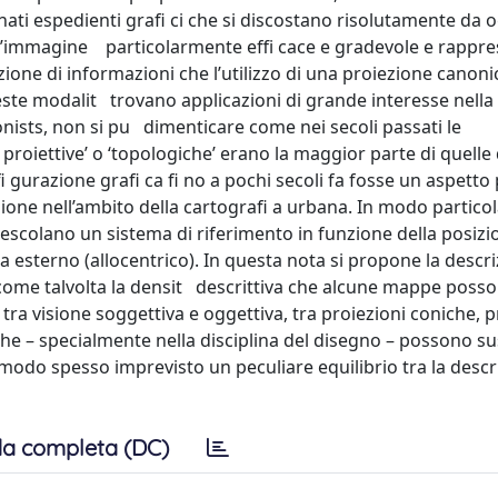
 nati espedienti grafi ci che si discostano risolutamente da
 l’immagine particolarmente effi cace e gradevole e rappr
one di informazioni che l’utilizzo di una proiezione canon
ste modalit trovano applicazioni di grande interesse nella 
nists, non si pu dimenticare come nei secoli passati le
oiettive’ o ‘topologiche’ erano la maggior parte di quelle 
fi gurazione grafi ca fi no a pochi secoli fa fosse un aspetto
one nell’ambito della cartografi a urbana. In modo partico
escolano un sistema di riferimento in funzione della posizi
a esterno (allocentrico). In questa nota si propone la descri
come talvolta la densit descrittiva che alcune mappe posson
si tra visione soggettiva e oggettiva, tra proiezioni coniche, 
che – specialmente nella disciplina del disegno – possono su
 modo spesso imprevisto un peculiare equilibrio tra la descr
a completa (DC)