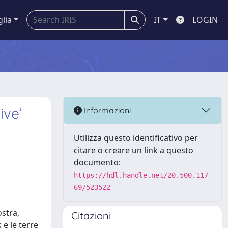
glia
IT
LOGIN
ive’
Informazioni
Utilizza questo identificativo per
citare o creare un link a questo
documento:
https://hdl.handle.net/20.500.117
69/523522
stra,
Citazioni
 e le terre