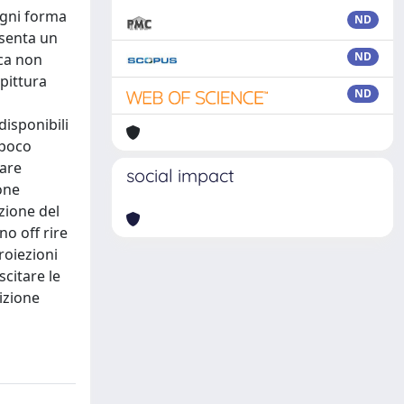
 ogni forma
ND
esenta un
ND
ica non
pittura
ND
disponibili
 poco
lare
social impact
one
zione del
o off rire
proiezioni
scitare le
izione