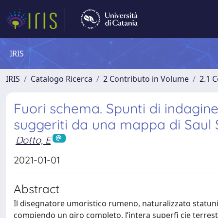
IRIS
IRIS
Catalogo Ricerca
2 Contributo in Volume
2.1 C
Fuori schema. Spunti di indagine 
suggeriti da una mappa di Saul 
Dotto, E
2021-01-01
Abstract
Il disegnatore umoristico rumeno, naturalizzato statun
compiendo un giro completo, l’intera superfi cie terrestr