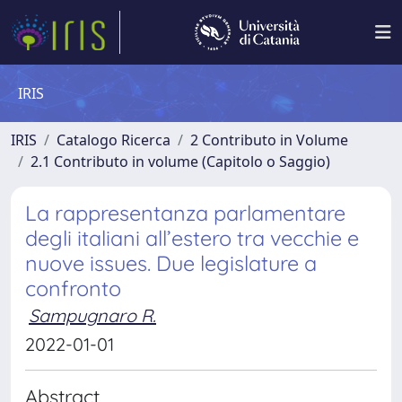
IRIS
IRIS
Catalogo Ricerca
2 Contributo in Volume
2.1 Contributo in volume (Capitolo o Saggio)
La rappresentanza parlamentare
degli italiani all’estero tra vecchie e
nuove issues. Due legislature a
confronto
Sampugnaro R.
2022-01-01
Abstract