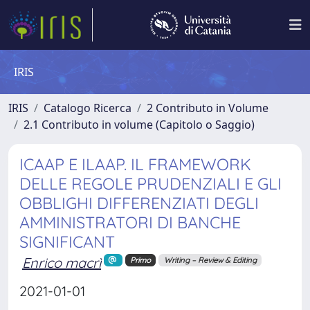
IRIS
IRIS
Catalogo Ricerca
2 Contributo in Volume
2.1 Contributo in volume (Capitolo o Saggio)
ICAAP E ILAAP. IL FRAMEWORK
DELLE REGOLE PRUDENZIALI E GLI
OBBLIGHI DIFFERENZIATI DEGLI
AMMINISTRATORI DI BANCHE
SIGNIFICANT
Enrico macrì
Primo
Writing – Review & Editing
2021-01-01