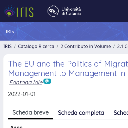
IRIS
IRIS
Catalogo Ricerca
2 Contributo in Volume
2.1 C
The EU and the Politics of Migrat
Management to Management in C
Fontana Iole
2022-01-01
Scheda breve
Scheda completa
Sche
Anno