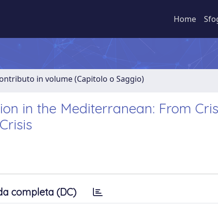
Home
Sfo
ontributo in volume (Capitolo o Saggio)
ion in the Mediterranean: From Cris
risis
da completa (DC)