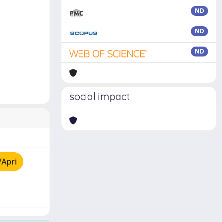
ND
ND
ND
social impact
/Apri