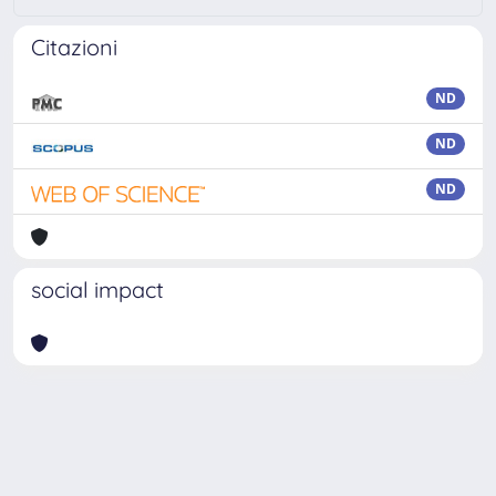
Citazioni
ND
ND
ND
social impact
Powered by
IRIS
-
about IRIS
-