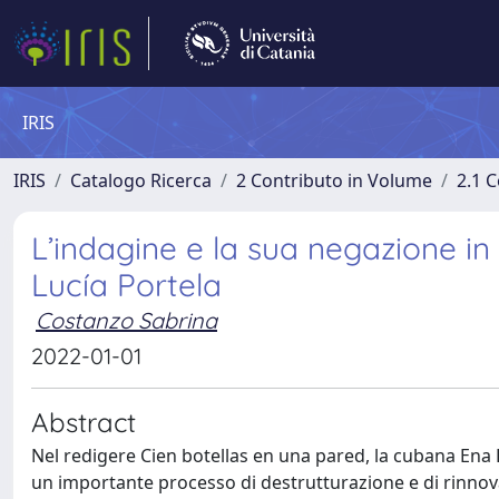
IRIS
IRIS
Catalogo Ricerca
2 Contributo in Volume
2.1 C
L’indagine e la sua negazione in
Lucía Portela
Costanzo Sabrina
2022-01-01
Abstract
Nel redigere Cien botellas en una pared, la cubana Ena L
un importante processo di destrutturazione e di rinnov