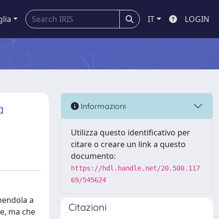
glia
IT
LOGIN
a
Informazioni
Utilizza questo identificativo per
citare o creare un link a questo
documento:
https://hdl.handle.net/20.500.117
69/545624
onendola a
Citazioni
re, ma che