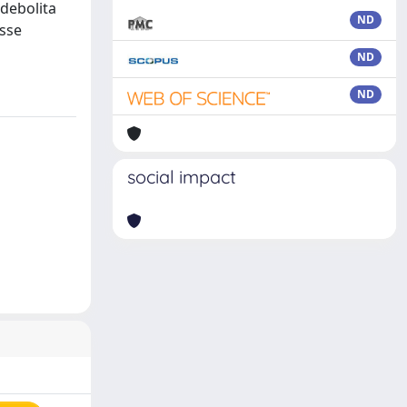
ndebolita
ND
asse
ND
ND
social impact