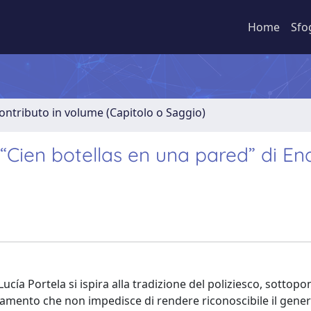
Home
Sfo
ontributo in volume (Capitolo o Saggio)
 “Cien botellas en una pared” di En
ucía Portela si ispira alla tradizione del poliziesco, sottop
amento che non impedisce di rendere riconoscibile il gene