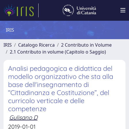
IRIS
IRIS
Catalogo Ricerca
2 Contributo in Volume
2.1 Contributo in volume (Capitolo o Saggio)
Analisi pedagogica e didattica del
modello organizzativo che sta alla
base dell'insegnamento di
“Cittadinanza e Costituzione”, del
curricolo verticale e delle
competenze
Gulisano D
2019-01-01