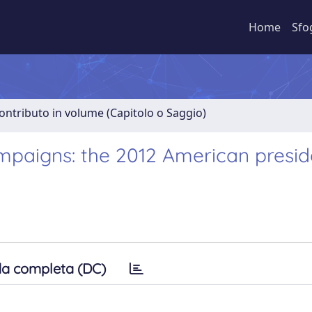
Home
Sfo
ontributo in volume (Capitolo o Saggio)
ampaigns: the 2012 American presid
a completa (DC)