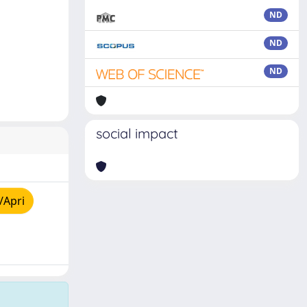
ND
ND
ND
social impact
/Apri