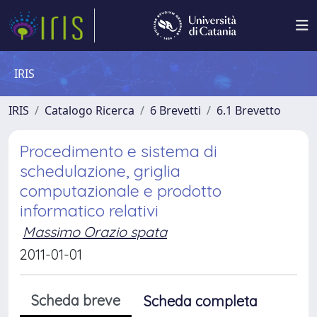
IRIS
IRIS
Catalogo Ricerca
6 Brevetti
6.1 Brevetto
Procedimento e sistema di
schedulazione, griglia
computazionale e prodotto
informatico relativi
Massimo Orazio spata
2011-01-01
Scheda breve
Scheda completa