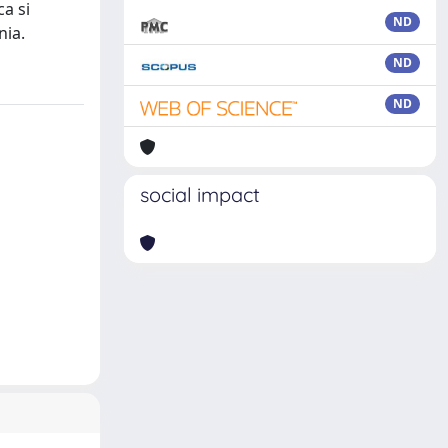
ca si
ND
nia.
ND
ND
social impact