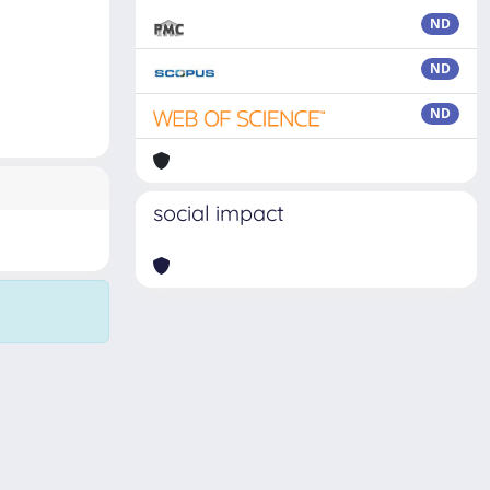
ND
ND
ND
social impact