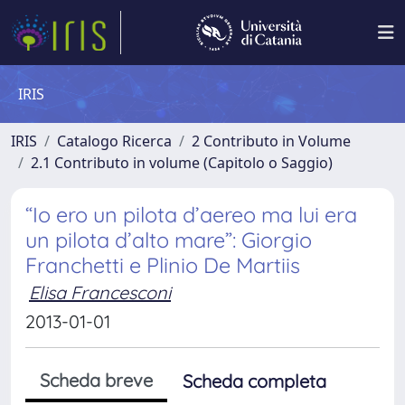
IRIS
IRIS
Catalogo Ricerca
2 Contributo in Volume
2.1 Contributo in volume (Capitolo o Saggio)
“Io ero un pilota d’aereo ma lui era
un pilota d’alto mare”: Giorgio
Franchetti e Plinio De Martiis
Elisa Francesconi
2013-01-01
Scheda breve
Scheda completa