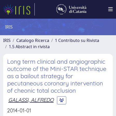
IRIS
IRIS
Catalogo Ricerca
1 Contributo su Rivista
1.5 Abstract in rivista
Long term clinical and angiographic
outcome of the Mini-STAR technique
as a bailout strategy for
pecutaneous coronary intervention
of cheonic total occlusion
GALASSI, ALFREDO
2014-01-01