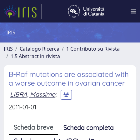
IRIS
IRIS
Catalogo Ricerca
1 Contributo su Rivista
1.5 Abstract in rivista
B-Raf mutations are associated with
a worse outcome in ovarian cancer
LIBRA, Massimo
;
2011-01-01
Scheda breve
Scheda completa