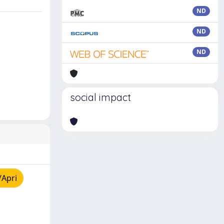
ND
ND
ND
social impact
/Apri