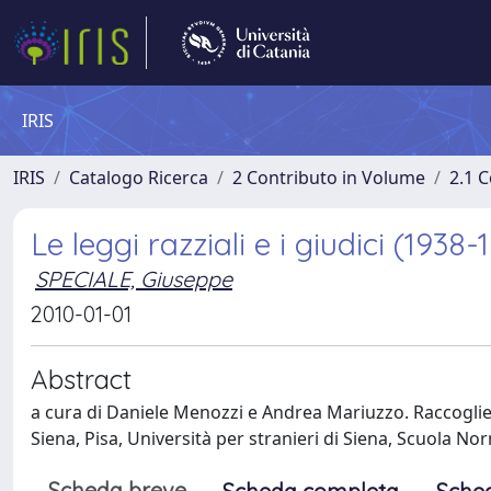
IRIS
IRIS
Catalogo Ricerca
2 Contributo in Volume
2.1 C
Le leggi razziali e i giudici (1938-
SPECIALE, Giuseppe
2010-01-01
Abstract
a cura di Daniele Menozzi e Andrea Mariuzzo. Raccoglie stu
Siena, Pisa, Università per stranieri di Siena, Scuola No
Scheda breve