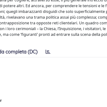
ia per cogliere, attraverso esse, il più generale intreccio d
 di potere altri. Ed ancora, per comprendere le tensioni e le f
oni; quegli imbarazzanti disguidi che solo superficialmente
altà, rivelavano una trama politica assai più complessa; com
a contrapposizione tra opposte reti clientelari. Un quadro co
i loro cerimoniali – la Chiesa, l’Inquisizione, i visitatori, le 
 come ‘figuranti’ pronti ad entrare sulla scena della poli
da completa (DC)
ue