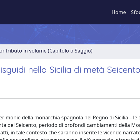
Home
Sfo
ontributo in volume (Capitolo o Saggio)
sguidi nella Sicilia di metà Seicent
erimonie della monarchia spagnola nel Regno di Sicilia – le 
renta del Seicento, periodo di profondi cambiamenti della M
fatti, in tale contesto che saranno inserite le vicende narrate