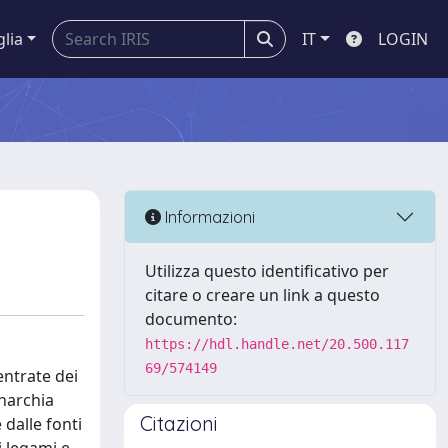
glia
IT
LOGIN
o
Informazioni
Utilizza questo identificativo per
citare o creare un link a questo
documento:
https://hdl.handle.net/20.500.117
69/574149
entrate dei
onarchia
Citazioni
 dalle fonti