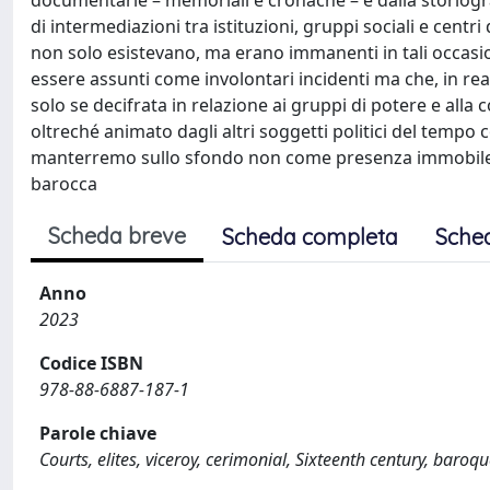
documentarie – memoriali e cronache – e dalla storiograf
di intermediazioni tra istituzioni, gruppi sociali e centri
non solo esistevano, ma erano immanenti in tali occasi
essere assunti come involontari incidenti ma che, in re
solo se decifrata in relazione ai gruppi di potere e all
oltreché animato dagli altri soggetti politici del tempo con 
manterremo sullo sfondo non come presenza immobile, ma
barocca
Scheda breve
Scheda completa
Sche
Anno
2023
Codice ISBN
978-88-6887-187-1
Parole chiave
Courts, elites, viceroy, cerimonial, Sixteenth century, baroq