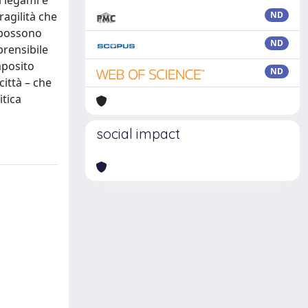
i legami e
ragilità che
ND
 possono
ND
prensibile
mposito
ND
città – che
tica
social impact