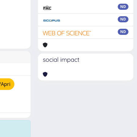
ND
ND
ND
social impact
/Apri