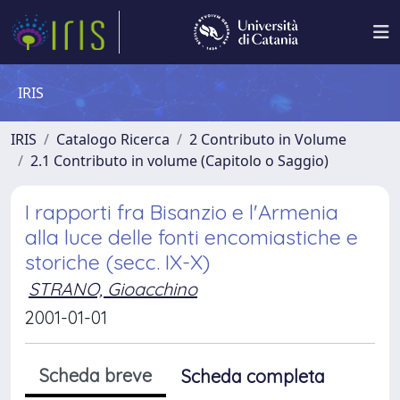
IRIS
IRIS
Catalogo Ricerca
2 Contributo in Volume
2.1 Contributo in volume (Capitolo o Saggio)
I rapporti fra Bisanzio e l'Armenia
alla luce delle fonti encomiastiche e
storiche (secc. IX-X)
STRANO, Gioacchino
2001-01-01
Scheda breve
Scheda completa