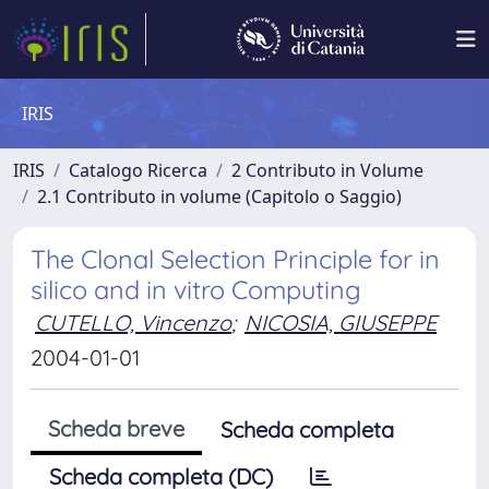
IRIS
IRIS
Catalogo Ricerca
2 Contributo in Volume
2.1 Contributo in volume (Capitolo o Saggio)
The Clonal Selection Principle for in
silico and in vitro Computing
CUTELLO, Vincenzo
;
NICOSIA, GIUSEPPE
2004-01-01
Scheda breve
Scheda completa
Scheda completa (DC)