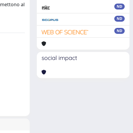
 mettono al
ND
ND
ND
social impact