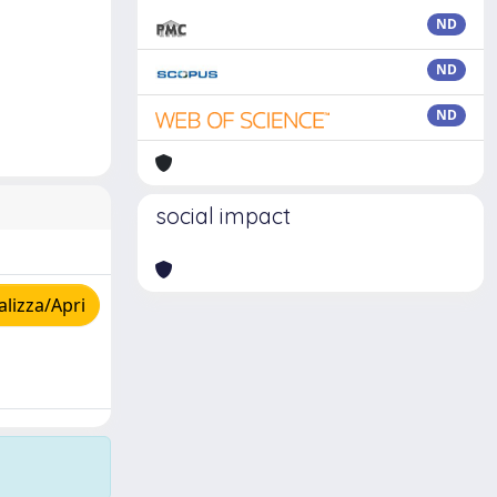
ND
ND
ND
social impact
lizza/Apri