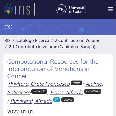
IRIS
IRIS
Catalogo Ricerca
2 Contributo in Volume
2.1 Contributo in volume (Capitolo o Saggio)
Computational Resources for the
Interpretation of Variations in
Cancer
Privitera, Grete Francesca
;
Alaimo,
Primo
Salvatore
;
Ferro, Alfredo
Secondo
Penultimo
;
Pulvirenti, Alfredo
Ultimo
2022-01-01